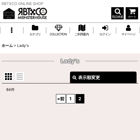
RBTXCO ONLINE SHOP
商品検索
カート
カテゴリ
COLLECTION
ご利用案内
ログイン
マイページ
ホーム
>
Lady's
Lady's
表示順変更
閉じる
84
件
サブカテゴリ
:
«
前
1
2
表示数
:
並び順
: