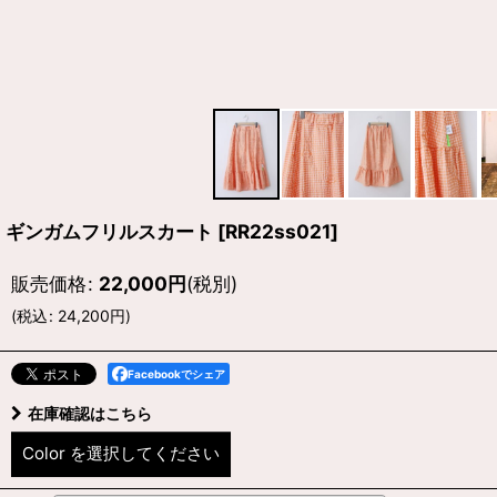
ギンガムフリルスカート
[
RR22ss021
]
販売価格
:
22,000
円
(税別)
(
税込
:
24,200
円
)
Facebookでシェア
在庫確認はこちら
Color
を選択してください