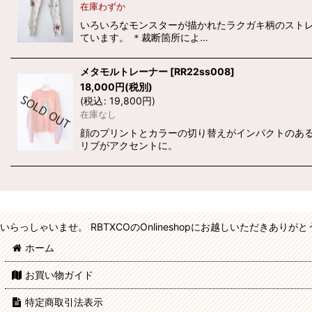
在庫わずか
いろいろなモンスターが描かれたラクガキ柄のスト
ています。 ＊裁断箇所によ…
メタモルトレーナー
[
RR22ss008
]
18,000
円
(税別)
(
税込
:
19,800
円
)
在庫なし
顔のプリントとカラーの切り替えがインパクトのあるト
リブがアクセントに。
いらっしゃいませ。 RBTXCOのOnlineshopにお越しいただきあり
ホーム
お買い物ガイド
特定商取引法表示