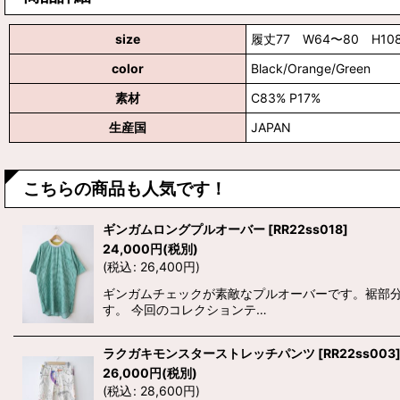
size
履丈77 W64〜80 H108
color
Black/Orange/Green
素材
C83% P17%
生産国
JAPAN
こちらの商品も人気です！
ギンガムロングプルオーバー
[
RR22ss018
]
24,000
円
(税別)
(
税込
:
26,400
円
)
ギンガムチェックが素敵なプルオーバーです。裾部
す。 今回のコレクションテ…
ラクガキモンスターストレッチパンツ
[
RR22ss003
26,000
円
(税別)
(
税込
:
28,600
円
)