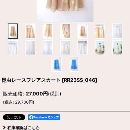
昆虫レースフレアスカート
[
RR23SS_046
]
販売価格
:
27,000
円
(税別)
(
税込
:
29,700
円
)
Facebookでシェア
在庫確認はこちら