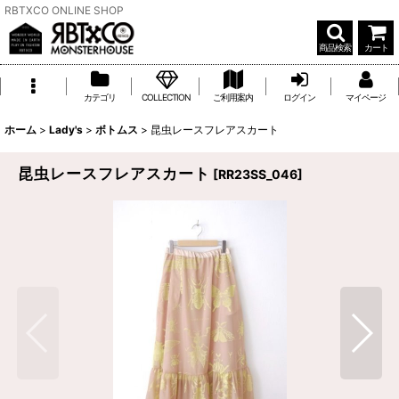
RBTXCO ONLINE SHOP
商品検索
カート
カテゴリ
COLLECTION
ご利用案内
ログイン
マイページ
ホーム
>
Lady's
>
ボトムス
>
昆虫レースフレアスカート
昆虫レースフレアスカート
[
RR23SS_046
]