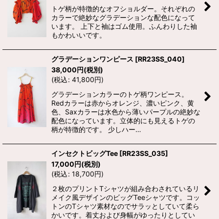
トゲ柄が特徴的なオフショルダー。それぞれの
カラーで絶妙なグラデーションな配色になって
います。 上下と袖はゴム使用。ふんわりした袖
もかわいいです。
グラデーションワンピース
[
RR23SS_040
]
38,000
円
(税別)
(
税込
:
41,800
円
)
グラデーションカラーのトゲ柄ワンピース。
Redカラーは赤からオレンジ、濃いピンク、黄
色、Saxカラーは水色から薄いパープルの絶妙な
配色になっています。立体的にも見えるトゲの
柄が特徴的です。 少しハー…
インセクトビッグTee
[
RR23SS_035
]
17,000
円
(税別)
(
税込
:
18,700
円
)
２枚のプリントTシャツが組み合わされているリ
メイク風デザインのビッグTeeシャツです。コッ
トンのTシャツ素材なのでサラッとしていて柔ら
かいです。着丈および身幅がゆったりとしてい