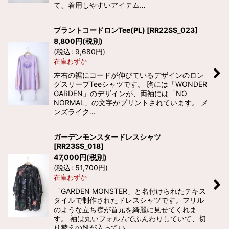
て、着用しやすいアイテム…
プラントコードロンTee(PL)
[
RR22SS_023
]
8,800
円
(税別)
(
税込
:
9,680
円
)
在庫わずか
左右の裾にコードが伸びているデザインのロン
グスリーブTeeシャツです。 胸には「WONDER
GARDEN」のデザインが、両袖には「NO
NORMAL」の文字がプリントされています。 メ
ンズライク…
ガーデンモンスタードレスシャツ
[
RR23SS_018
]
47,000
円
(税別)
(
税込
:
51,700
円
)
在庫わずか
「GARDEN MONSTER」と名付けられたテキス
タイルで制作されたドレスシャツです。フリル
のような立ち襟が首元を綺麗に見せてくれま
す。 袖は丸いフォルムでふんわりしていて、切
り替えの段が入ってい…