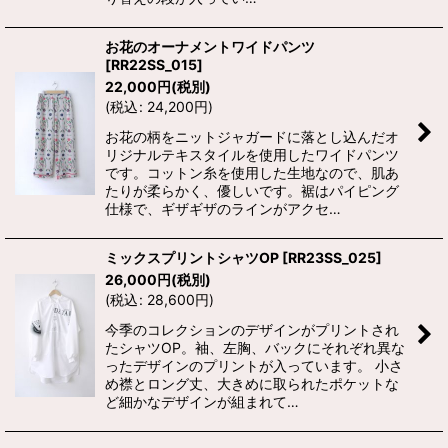
お花のオーナメントワイドパンツ
[
RR22SS_015
]
22,000
円
(税別)
(
税込
:
24,200
円
)
お花の柄をニットジャガードに落とし込んだオ
リジナルテキスタイルを使用したワイドパンツ
です。コットン糸を使用した生地なので、肌あ
たりが柔らかく、優しいです。裾はパイピング
仕様で、ギザギザのラインがアクセ…
ミックスプリントシャツOP
[
RR23SS_025
]
26,000
円
(税別)
(
税込
:
28,600
円
)
今季のコレクションのデザインがプリントされ
たシャツOP。袖、左胸、バックにそれぞれ異な
ったデザインのプリントが入っています。 小さ
め襟とロング丈、大きめに取られたポケットな
ど細かなデザインが組まれて…