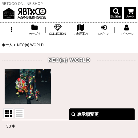
RBTXCO ONLINE SHOP
商品検索
カート
カテゴリ
COLLECTION
ご利用案内
ログイン
マイページ
ホーム
>
NEO(n) WORLD
NEO(n) WORLD
表示順変更
閉じる
33
件
表示数
: