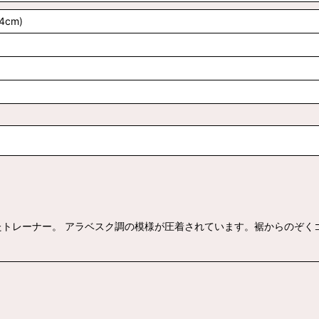
H94cm)
レーナー。 アラベスク調の模様が圧着されています。裾からのぞくゴー