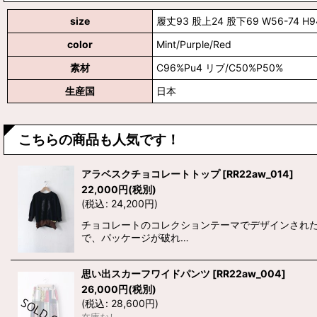
size
履丈93 股上24 股下69 W56-74 
color
Mint/Purple/Red
素材
C96%Pu4 リブ/C50%P50%
生産国
日本
こちらの商品も人気です！
アラベスクチョコレートトップ
[
RR22aw_014
]
22,000
円
(税別)
(
税込
:
24,200
円
)
チョコレートのコレクションテーマでデザインされたト
で、パッケージが破れ…
思い出スカーフワイドパンツ
[
RR22aw_004
]
26,000
円
(税別)
(
税込
:
28,600
円
)