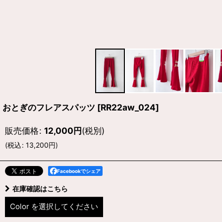
おとぎのフレアスパッツ
[
RR22aw_024
]
販売価格
:
12,000
円
(税別)
(
税込
:
13,200
円
)
Facebookでシェア
在庫確認はこちら
Color
を選択してください