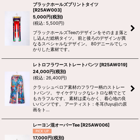
ブラックホールズプリントタイツ
[
R25AW003
]
5,000
円
(税別)
(
税込
:
5,500
円
)
ブラックホールズTeeのデザインをそのまま落と
し込んだ総柄タイツ。 前と後ろのデザインが異
なるスペシャルなデザイン。 80デニールでしっ
かりした素材です。
レトロフラワーストレートパンツ
[
R25AW019
]
24,000
円
(税別)
(
税込
:
26,400
円
)
クラッシュベロア素材のフラワー柄のストレー
トパンツ。 サイケデリックなレトロな柄でとて
もカラフルです。 素材は柔らかく、着心地の良
いパンツです。 アーティスト：冬耳(fuyuji)の原
画をト…
レーヨン混オーバーTee
[
R25AW006
]
17,000
円
(税別)