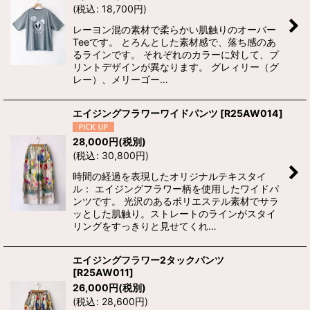
(
税込
:
18,700
円
)
レーヨン混の素材で柔らかい肌触りのオーバー
Teeです。 とろんとした素材感で、落ち感のあ
るラインです。 それぞれのカラーに対して、プ
リントデザインが異なります。 グレィリー（グ
レー）、メリーゴー…
エイジングフラワーワイドパンツ
[
R25AW014
]
28,000
円
(税別)
(
税込
:
30,800
円
)
時間の経過を表現したオリジナルテキスタイ
ル： エイジングフラワー柄を使用したワイドパ
ンツです。 光沢のあるポリエステル素材でサラ
ッとした肌触り。ストレートのラインがスタイ
リングをすっきりと見せてくれ…
エイジングフラワー2タックパンツ
[
R25AW011
]
26,000
円
(税別)
(
税込
:
28,600
円
)