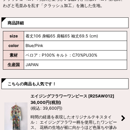
わざと毛並みを乱す「クラッシュ加工」を施した生地。
商品詳細
size
着丈106 身幅65 肩幅65 袖丈69.5 (cm)
color
Blue/Pink
素材
ベロア：P100% キルト：C70%PU30%
生産国
JAPAN
こちらの商品も人気です！
エイジングフラワーワンピース
[
R25AW012
]
36,000
円
(税別)
(
税込
:
39,600
円
)
時間の経過を表現したオリジナルテキスタイ
ル： エイジングフラワー柄を使用したワンピー
ス。 花柄の生地が裾に向かうほど色落ちや滲み