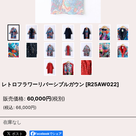
レトロフラワーリバーシブルガウン
[
R25AW022
]
販売価格
:
60,000
円
(税別)
(
税込
:
66,000
円
)
在庫なし
Facebookでシェア