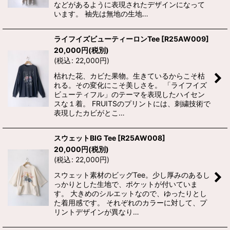
などがあるように表現されたデザインになって
います。 袖先は無地の生地…
ライフイズビューティーロンTee
[
R25AW009
]
20,000
円
(税別)
(
税込
:
22,000
円
)
枯れた花、カビた果物。生きているからこそ枯
れる。その変化にこそ美しさを。 「ライフイズ
ビューティフル」のテーマを表現したハイセン
スな１着。 FRUITSのプリントには、刺繍技術で
表現したカビがとこ…
スウェットBIG Tee
[
R25AW008
]
20,000
円
(税別)
(
税込
:
22,000
円
)
スウェット素材のビッグTee。少し厚みのあるし
っかりとした生地で、ポケットが付いていま
す。 大きめのシルエットなので、ゆったりとし
た着用感です。 それぞれのカラーに対して、プ
リントデザインが異なり…