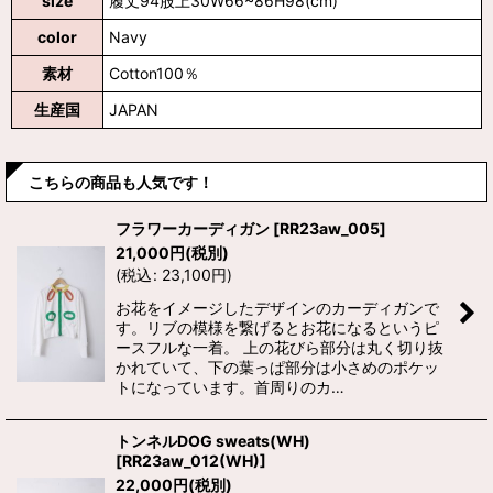
size
履丈94股上30W66~86H98(cm)
color
Navy
素材
Cotton100％
生産国
JAPAN
こちらの商品も人気です！
フラワーカーディガン
[
RR23aw_005
]
21,000
円
(税別)
(
税込
:
23,100
円
)
お花をイメージしたデザインのカーディガンで
す。リブの模様を繋げるとお花になるというピ
ースフルな一着。 上の花びら部分は丸く切り抜
かれていて、下の葉っぱ部分は小さめのポケッ
トになっています。首周りのカ…
トンネルDOG sweats(WH)
[
RR23aw_012(WH)
]
22,000
円
(税別)