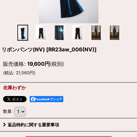
リボンパンツ(NV)
[
RR23aw_006(NV)
]
販売価格
:
19,600
円
(税別)
(
税込
:
21,560
円
)
在庫わずか
Facebookでシェア
数量
:
返品特約に関する重要事項