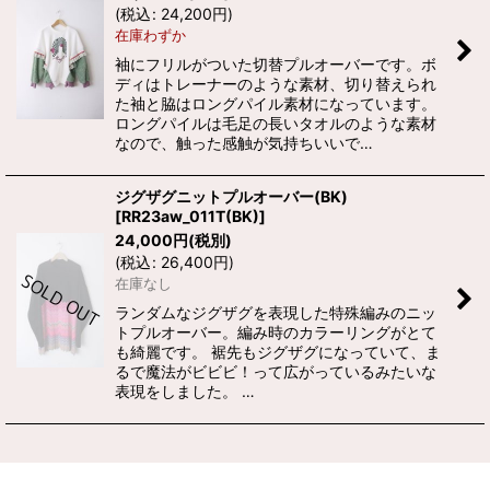
(
税込
:
24,200
円
)
在庫わずか
袖にフリルがついた切替プルオーバーです。ボ
ディはトレーナーのような素材、切り替えられ
た袖と脇はロングパイル素材になっています。
ロングパイルは毛足の長いタオルのような素材
なので、触った感触が気持ちいいで…
ジグザグニットプルオーバー(BK)
[
RR23aw_011T(BK)
]
24,000
円
(税別)
(
税込
:
26,400
円
)
在庫なし
ランダムなジグザグを表現した特殊編みのニッ
トプルオーバー。編み時のカラーリングがとて
も綺麗です。 裾先もジグザグになっていて、ま
るで魔法がビビビ！って広がっているみたいな
表現をしました。 …