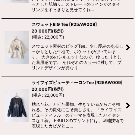
ッとした肌触り。ストレートのラインがスタイ
リングをすっきりと見せてくれ…
スウェットBIG Tee
[
R25AW008
]
20,000
円
(税別)
(
税込
:
22,000
円
)
スウェット素材のビッグTee。少し厚みのあるし
っかりとした生地で、ポケットが付いていま
す。 大きめのシルエットなので、ゆったりとし
た着用感です。 それぞれのカラーに対して、プ
リントデザインが異なり…
ライフイズビューティーロンTee
[
R25AW009
]
20,000
円
(税別)
(
税込
:
22,000
円
)
枯れた花、カビた果物。生きているからこそ枯
れる。その変化にこそ美しさを。 「ライフイズ
ビューティフル」のテーマを表現したハイセン
スな１着。 FRUITSのプリントには、刺繍技術で
表現したカビがとこ…