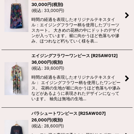
30,000
円
(税別)
(
税込
:
33,000
円
)
時間の経過を表現したオリジナルテキスタイ
ル：エイジングフラワー柄を使用したプリーツ
スカート。 大きめの花柄の中にドットのデザイ
ンが入っています。裾に向かうほど色落ちや滲
み、ほつれなど朽ちていく様を表…
エイジングフラワーワンピース
[
R25AW012
]
36,000
円
(税別)
(
税込
:
39,600
円
)
時間の経過を表現したオリジナルテキスタイ
ル： エイジングフラワー柄を使用したワンピー
ス。 花柄の生地が裾に向かうほど色落ちや滲み
などがあるように表現されたデザインになって
います。 袖先は無地の生地…
パラシュートワンピース
[
R25AW007
]
26,000
円
(税別)
(
税込
:
28,600
円
)