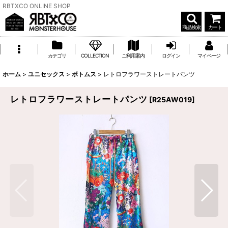
RBTXCO ONLINE SHOP
商品検索
カート
カテゴリ
COLLECTION
ご利用案内
ログイン
マイページ
ホーム
>
ユニセックス
>
ボトムス
>
レトロフラワーストレートパンツ
レトロフラワーストレートパンツ
[
R25AW019
]