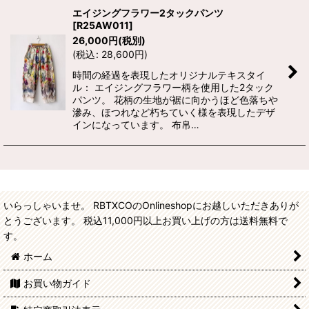
エイジングフラワー2タックパンツ
[
R25AW011
]
26,000
円
(税別)
(
税込
:
28,600
円
)
時間の経過を表現したオリジナルテキスタイ
ル： エイジングフラワー柄を使用した2タック
パンツ。 花柄の生地が裾に向かうほど色落ちや
滲み、ほつれなど朽ちていく様を表現したデザ
インになっています。 布帛…
いらっしゃいませ。 RBTXCOのOnlineshopにお越しいただきありが
とうございます。 税込11,000円以上お買い上げの方は送料無料で
す。
ホーム
お買い物ガイド