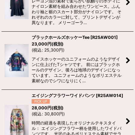
レーヨン混の素材で柔らかい肌触りのボディに
ナイロン素材を組み合わせたワンピース。ふん
わり袖と裾のスカート部分がナイロンです。 そ
れぞれのカラーに対して、プリントデザインが
異なります。 メリーゴーラ…
ブラックホールズホッケーTee
[
R25AW001
]
23,000
円
(税別)
(
税込
:
25,300
円
)
アイスホッケーのユニフォームのようなデザイ
ンに仕上げたTシャツです。 前にはブラックホ
ールのデザイン、後ろは地球のデザインになっ
ています。 ユニフォームのようなポリエステル
素材なのでシワになりにく…
エイジングフラワーワイドパンツ
[
R25AW014
]
28,000
円
(税別)
(
税込
:
30,800
円
)
時間の経過を表現したオリジナルテキスタイ
ル： エイジングフラワー柄を使用したワイドパ
ンツです。 光沢のあるポリエステル素材でサラ