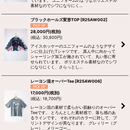
ています。 ユニフォームのようなポリエステル
素材なのでシワになりにく…
ブラックホールズ変形TOP
[
R25AW002
]
28,000
円
(税別)
(
税込
:
30,800
円
)
アイスホッケーのユニフォームのようなデザイ
ンに仕上げたTシャツです。 真ん中に向かって
シャーリング加工が施されていて、丸い形に寄
せられています。 ポリエステル素材なのでシワ
になりにくく、さらっとし…
レーヨン混オーバーTee
[
R25AW006
]
17,000
円
(税別)
(
税込
:
18,700
円
)
レーヨン混の素材で柔らかい肌触りのオーバー
Teeです。 とろんとした素材感で、落ち感のあ
るラインです。 それぞれのカラーに対して、プ
リントデザインが異なります。 グレィリー（グ
レー）、メリーゴー…