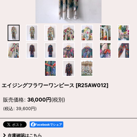
エイジングフラワーワンピース
[
R25AW012
]
販売価格
:
36,000
円
(税別)
(
税込
:
39,600
円
)
Facebookでシェア
在庫確認はこちら