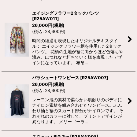
エイジングフラワー2タックパンツ
[
R25AW011
]
26,000
円
(税別)
(
税込
:
28,600
円
)
時間の経過を表現したオリジナルテキスタイ
ル： エイジングフラワー柄を使用した2タック
パンツ。 花柄の生地が裾に向かうほど色落ちや
滲み、ほつれなど朽ちていく様を表現したデザ
インになっています。 布帛…
パラシュートワンピース
[
R25AW007
]
26,000
円
(税別)
(
税込
:
28,600
円
)
レーヨン混の素材で柔らかい肌触りのボディに
ナイロン素材を組み合わせたワンピース。ふん
わり袖と裾のスカート部分がナイロンです。 そ
れぞれのカラーに対して、プリントデザインが
異なります。 メリーゴーラ…
スウェットBIG Tee
[
R25AW008
]