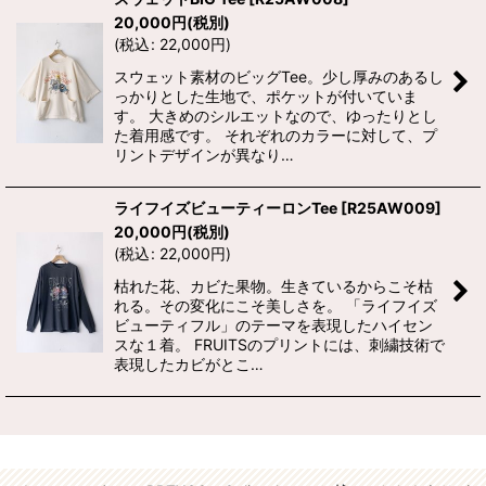
20,000
円
(税別)
(
税込
:
22,000
円
)
スウェット素材のビッグTee。少し厚みのあるし
っかりとした生地で、ポケットが付いていま
す。 大きめのシルエットなので、ゆったりとし
た着用感です。 それぞれのカラーに対して、プ
リントデザインが異なり…
ライフイズビューティーロンTee
[
R25AW009
]
20,000
円
(税別)
(
税込
:
22,000
円
)
枯れた花、カビた果物。生きているからこそ枯
れる。その変化にこそ美しさを。 「ライフイズ
ビューティフル」のテーマを表現したハイセン
スな１着。 FRUITSのプリントには、刺繍技術で
表現したカビがとこ…