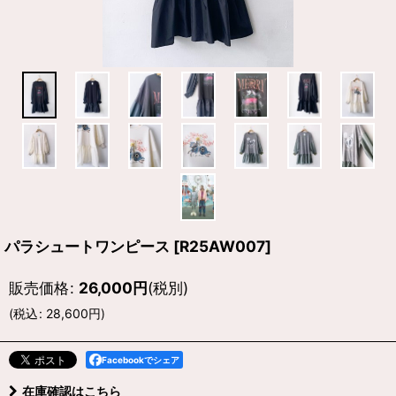
パラシュートワンピース
[
R25AW007
]
販売価格
:
26,000
円
(税別)
(
税込
:
28,600
円
)
Facebookでシェア
在庫確認はこちら