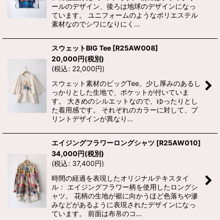
ールのデザイン、後ろは地球のデザインになっ
ています。 ユニフォームのようなポリエステル
素材なのでシワになりにく…
スウェットBIG Tee
[
R25AW008
]
20,000
円
(税別)
(
税込
:
22,000
円
)
スウェット素材のビッグTee。少し厚みのあるし
っかりとした生地で、ポケットが付いていま
す。 大きめのシルエットなので、ゆったりとし
た着用感です。 それぞれのカラーに対して、プ
リントデザインが異なり…
エイジングフラワーロングシャツ
[
R25AW010
]
34,000
円
(税別)
(
税込
:
37,400
円
)
時間の経過を表現したオリジナルテキスタイ
ル： エイジングフラワー柄を使用したロングシ
ャツ。 花柄の生地が裾に向かうほど色落ちや滲
みなどがあるように表現されたデザインになっ
ています。 前面は布帛のコ…