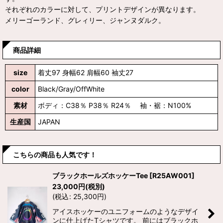
それぞれのカラーに対して、プリントデザインが異なります。
メリーゴーランド、グレィリー、ジャンヌダルク。
商品詳細
size
着丈97 身幅62 肩幅60 袖丈27
color
Black/Gray/OffWhite
素材
ボディ：C38％ P38％ R24％ 袖・裾：N100%
生産国
JAPAN
こちらの商品も人気です！
ブラックホールズホッケーTee
[
R25AW001
]
23,000
円
(税別)
(
税込
:
25,300
円
)
アイスホッケーのユニフォームのようなデザイ
ンに仕上げたTシャツです。 前にはブラックホ