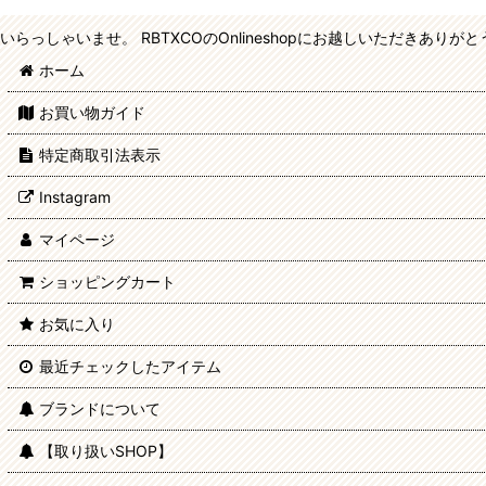
pielpie(レッグウェア) (全商品)
いらっしゃいませ。 RBTXCOのOnlineshopにお越しいただきあり
ソックス
ホーム
タイツ
お買い物ガイド
特定商取引法表示
レギンス
Instagram
マイページ
ショッピングカート
お気に入り
最近チェックしたアイテム
ブランドについて
【取り扱いSHOP】