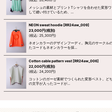
メッシュの素材とプリントTシャツを合わせた変形ワ
して縫い付けているため、…
NEON sweat hoodie
[
RR24aw_009
]
23,000
円
(税別)
(
税込
:
25,300
円
)
ネオンカラーのデザインフーディ。胸元のサークルの
たコードもネオンカラーを採…
Cotton cable pattern vest
[
RR24aw_006
]
22,000
円
(税別)
(
税込
:
24,200
円
)
コットンのガーゼ素材でつくられた変形ベスト。どち
の文字が入ったコードが…