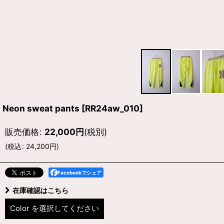
Neon sweat pants
[
RR24aw_010
]
販売価格
:
22,000
円
(税別)
(
税込
:
24,200
円
)
Facebookでシェア
在庫確認はこちら
Color
を選択してください