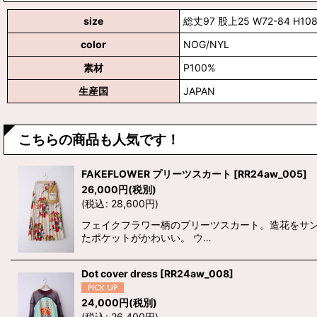
size
総丈97 股上25 W72-84 H108
color
NOG/NYL
素材
P100%
生産国
JAPAN
こちらの商品も人気です！
FAKEFLOWER プリーツスカート
[
RR24aw_005
]
26,000
円
(税別)
(
税込
:
28,600
円
)
フェイクフラワー柄のプリーツスカート。造花をサ
たポケットがかわいい。 ウ…
Dot cover dress
[
RR24aw_008
]
24,000
円
(税別)
(
税込
:
26,400
円
)