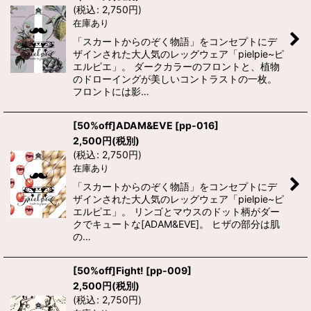
(
税込
:
2,750
円
)
在庫あり
「スカートからのぞく物語」をコンセプトにデ
ザインされた大人気のレッグウェア「pielpie~ピ
エルピエ」。 ダークカラーのフロントと、植物
のドローイングが美しいコントラストの一枚。
フロントには影…
[50%off]ADAM&EVE
[
pp-016
]
2,500
円
(税別)
(
税込
:
2,750
円
)
在庫あり
「スカートからのぞく物語」をコンセプトにデ
ザインされた大人気のレッグウェア「pielpie~ピ
エルピエ」。 リンゴとマウスのドット柄がダー
クでキュートな[ADAM&EVE]。 ヒザの部分は肌
の…
[50%off]Fight!
[
pp-009
]
2,500
円
(税別)
(
税込
:
2,750
円
)