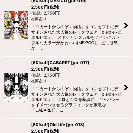
[50%off]MEX!CO
[
pp-019
]
2,500
円
(税別)
(
税込
:
2,750
円
)
在庫あり
「スカートからのぞく物語」をコンセプトにデ
ザインされた大人気のレッグウェア「pielpie~ピ
エルピエ」。 メキシカンスカルをメインにカラ
フルなカラーがかわいい[MEX!CO]。 足には鳥
が、…
[50%off]CABARET
[
pp-017
]
2,500
円
(税別)
(
税込
:
2,750
円
)
在庫あり
「スカートからのぞく物語」をコンセプトにデ
ザインされた大人気のレッグウェア「pielpie~ピ
エルピエ」。 クロとシロを基調に、キャバレー
をイメージさせるグラフィックが素敵な
「CABARET]。…
[50%off]Old Life
[
pp-018
]
2,500
円
(税別)