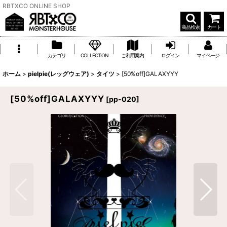
RBTXCO ONLINE SHOP
商品検索
カート
カテゴリ
COLLECTION
ご利用案内
ログイン
マイページ
ホーム
>
pielpie(レッグウェア)
>
タイツ
>
[50%off]GALAXYYY
[50%off]GALAXYYY
[
pp-020
]