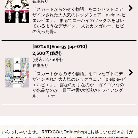
在庫あり
「スカートからのぞく物語」をコンセプトにデ
ザインされた大人気のレッグウェア「pielpie~ピ
エルピエ」。 まるでニーハイのソックスをはい
ているようなデザイン。 人とカンガルー、ヒビ
の入った骨…
[50%off]Energy
[
pp-010
]
2,500
円
(税別)
(
税込
:
2,750
円
)
在庫あり
「スカートからのぞく物語」をコンセプトにデ
ザインされた大人気のレッグウェア「pielpie~ピ
エルピエ」。 雲なのか手なのか、ガイコツなの
か水晶なのか、目玉や舌や地球やトライアング
ル。 「エナ…
いらっしゃいませ。 RBTXCOのOnlineshopにお越しいただきありが