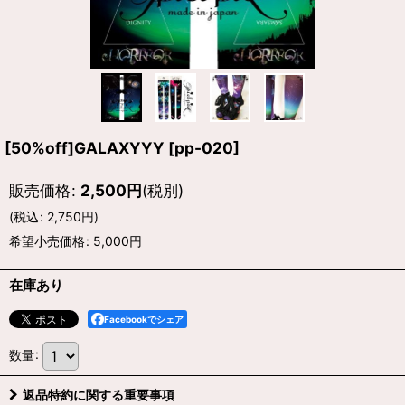
[50%off]GALAXYYY
[
pp-020
]
販売価格
:
2,500
円
(税別)
(
税込
:
2,750
円
)
希望小売価格
:
5,000
円
在庫あり
Facebookでシェア
数量
:
返品特約に関する重要事項