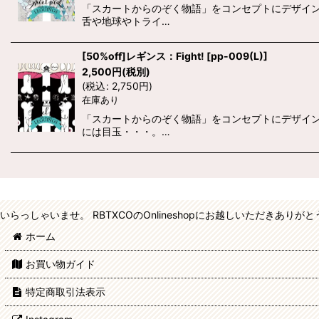
「スカートからのぞく物語」をコンセプトにデザインさ
舌や地球やトライ…
[50%off]レギンス：Fight!
[
pp-009(L)
]
2,500
円
(税別)
(
税込
:
2,750
円
)
在庫あり
「スカートからのぞく物語」をコンセプトにデザインさ
には目玉・・・。…
いらっしゃいませ。 RBTXCOのOnlineshopにお越しいただきあり
ホーム
お買い物ガイド
特定商取引法表示