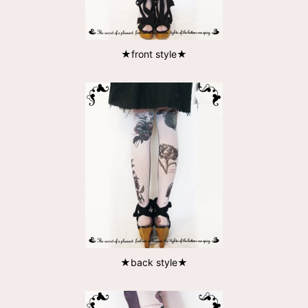
★front style★
★back style★