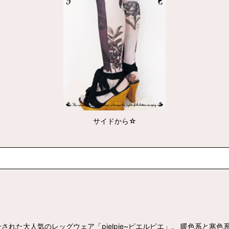
サイドから☆
れた大人気のレッグウェア「pielpie~ピエルピエ」。 暖色系と寒