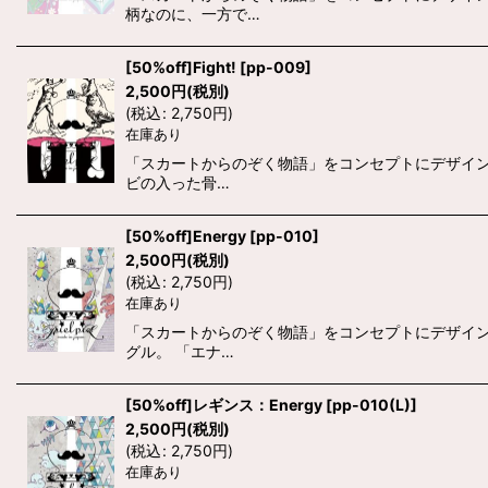
柄なのに、一方で…
[50%off]Fight!
[
pp-009
]
2,500
円
(税別)
(
税込
:
2,750
円
)
在庫あり
「スカートからのぞく物語」をコンセプトにデザインさ
ビの入った骨…
[50%off]Energy
[
pp-010
]
2,500
円
(税別)
(
税込
:
2,750
円
)
在庫あり
「スカートからのぞく物語」をコンセプトにデザインさ
グル。 「エナ…
[50%off]レギンス：Energy
[
pp-010(L)
]
2,500
円
(税別)
(
税込
:
2,750
円
)
在庫あり