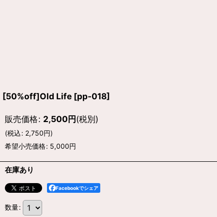
[50%off]Old Life
[
pp-018
]
販売価格
:
2,500
円
(税別)
(
税込
:
2,750
円
)
希望小売価格
:
5,000
円
在庫あり
Facebookでシェア
数量
: