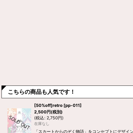
こちらの商品も人気です！
[50%off]retro
[
pp-011
]
2,500
円
(税別)
(
税込
:
2,750
円
)
在庫なし
「スカートからのぞく物語」をコンセプトにデザインさ