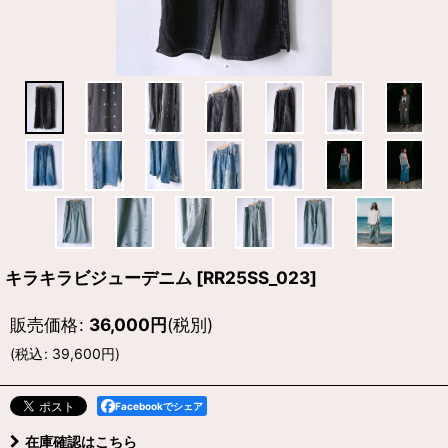
キラキラビジューデニム
[
RR25SS_023
]
販売価格
:
36,000
円
(税別)
(
税込
:
39,600
円
)
Facebookでシェア
在庫確認はこちら