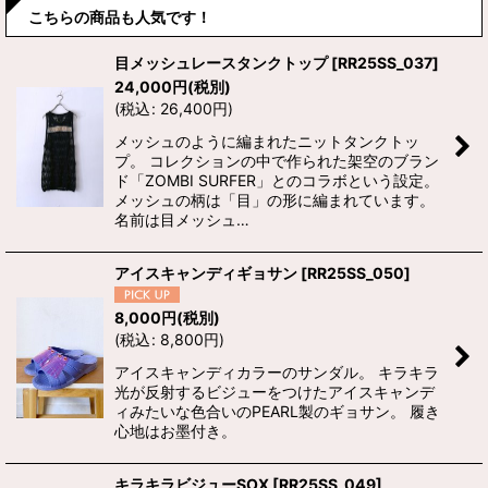
こちらの商品も人気です！
目メッシュレースタンクトップ
[
RR25SS_037
]
24,000
円
(税別)
(
税込
:
26,400
円
)
メッシュのように編まれたニットタンクトッ
プ。 コレクションの中で作られた架空のブラン
ド「ZOMBI SURFER」とのコラボという設定。
メッシュの柄は「目」の形に編まれています。
名前は目メッシュ…
アイスキャンディギョサン
[
RR25SS_050
]
8,000
円
(税別)
(
税込
:
8,800
円
)
アイスキャンディカラーのサンダル。 キラキラ
光が反射するビジューをつけたアイスキャンデ
ィみたいな色合いのPEARL製のギョサン。 履き
心地はお墨付き。
キラキラビジューSOX
[
RR25SS_049
]