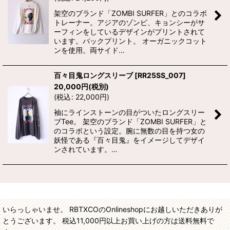
架空のブランド「ZOMBI SURFER」とのコラボ
トレーナー。アジアのゾンビ、キョンシーがサ
ーフィンをしているデザインがプリントされて
います。バックプリント。 オーガニックコット
ンを使用。両サイド…
百々目鬼ロングスリーブ
[
RR25SS_007
]
20,000
円
(税別)
(
税込
:
22,000
円
)
袖にラインストーンの目がついたロングスリー
ブTee。 架空のブランド「ZOMBI SURFER」と
のコラボという設定。腕に無数の目を持つ女の
妖怪である『百々目鬼』をイメージしてデザイ
ンされています。…
いらっしゃいませ。 RBTXCOのOnlineshopにお越しいただきありが
とうございます。 税込11,000円以上お買い上げの方は送料無料で