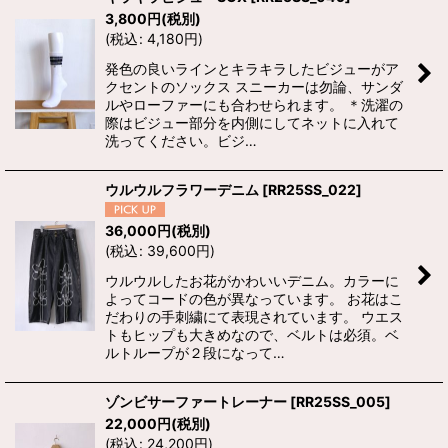
3,800
円
(税別)
(
税込
:
4,180
円
)
発色の良いラインとキラキラしたビジューがア
クセントのソックス スニーカーは勿論、サンダ
ルやローファーにも合わせられます。 ＊洗濯の
際はビジュー部分を内側にしてネットに入れて
洗ってください。ビジ…
ウルウルフラワーデニム
[
RR25SS_022
]
36,000
円
(税別)
(
税込
:
39,600
円
)
ウルウルしたお花がかわいいデニム。カラーに
よってコードの色が異なっています。 お花はこ
だわりの手刺繍にて表現されています。 ウエス
トもヒップも大きめなので、ベルトは必須。ベ
ルトループが２段になって…
ゾンビサーファートレーナー
[
RR25SS_005
]
22,000
円
(税別)
(
税込
:
24,200
円
)