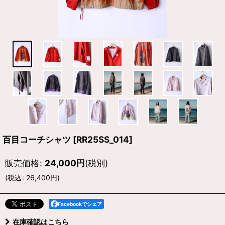
百目コーチシャツ
[
RR25SS_014
]
販売価格
:
24,000
円
(税別)
(
税込
:
26,400
円
)
Facebookでシェア
在庫確認はこちら