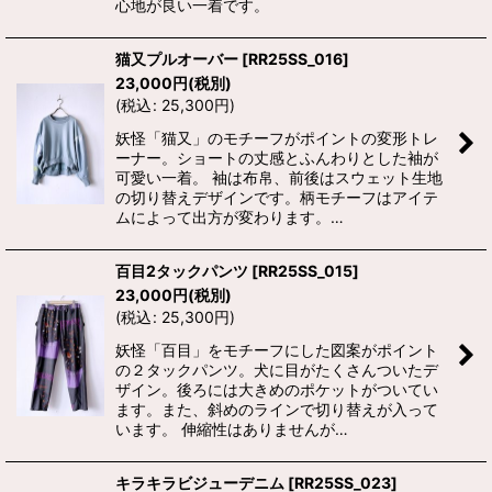
心地が良い一着です。
猫又プルオーバー
[
RR25SS_016
]
23,000
円
(税別)
(
税込
:
25,300
円
)
妖怪「猫又」のモチーフがポイントの変形トレ
ーナー。ショートの丈感とふんわりとした袖が
可愛い一着。 袖は布帛、前後はスウェット生地
の切り替えデザインです。柄モチーフはアイテ
ムによって出方が変わります。…
百目2タックパンツ
[
RR25SS_015
]
23,000
円
(税別)
(
税込
:
25,300
円
)
妖怪「百目」をモチーフにした図案がポイント
の２タックパンツ。犬に目がたくさんついたデ
ザイン。後ろには大きめのポケットがついてい
ます。また、斜めのラインで切り替えが入って
います。 伸縮性はありませんが…
キラキラビジューデニム
[
RR25SS_023
]