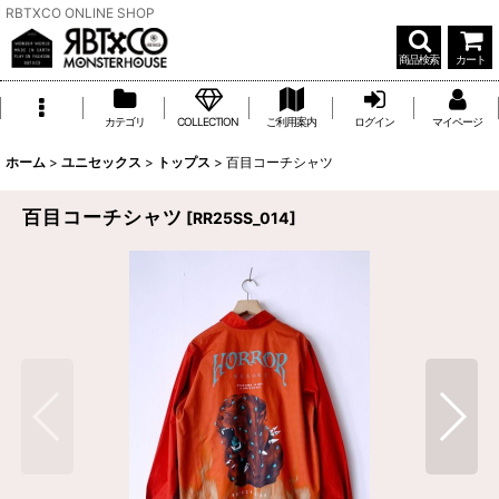
RBTXCO ONLINE SHOP
商品検索
カート
カテゴリ
COLLECTION
ご利用案内
ログイン
マイページ
ホーム
>
ユニセックス
>
トップス
>
百目コーチシャツ
百目コーチシャツ
[
RR25SS_014
]