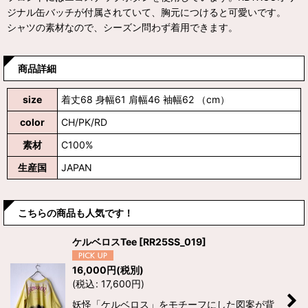
ジナル缶バッチが付属されていて、胸元につけると可愛いです。
シャツの素材なので、シーズン問わず着用できます。
商品詳細
size
着丈68 身幅61 肩幅46 袖幅62 （cm）
color
CH/PK/RD
素材
C100%
生産国
JAPAN
こちらの商品も人気です！
ケルベロスTee
[
RR25SS_019
]
16,000
円
(税別)
(
税込
:
17,600
円
)
妖怪「ケルベロス」をモチーフにした図案が背