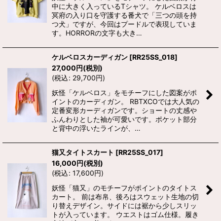
中に大きく入っているTシャツ。 ケルベロスは
冥府の入り口を守護する番犬で「三つの頭を持
つ犬」ですが、今回はプードルで表現していま
す。HORRORの文字も大き…
ケルベロスカーディガン
[
RR25SS_018
]
27,000
円
(税別)
(
税込
:
29,700
円
)
妖怪「ケルベロス」をモチーフにした図案がポ
イントのカーディガン。 RBTXCOでは大人気の
定番変形カーディガンです。ショートの丈感や
ふんわりとした袖が可愛いです。ポケット部分
と背中の浮いたラインが、…
猫又タイトスカート
[
RR25SS_017
]
16,000
円
(税別)
(
税込
:
17,600
円
)
妖怪「猫又」のモチーフがポイントのタイトス
カート。 前は布帛、後ろはスウェット生地の切
り替えデザイン。サイドには裾から少しスリッ
トが入っています。 ウエストはゴム仕様。履き