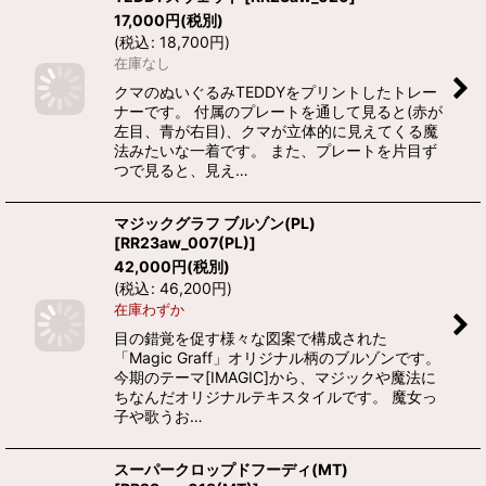
17,000
円
(税別)
(
税込
:
18,700
円
)
在庫なし
クマのぬいぐるみTEDDYをプリントしたトレー
ナーです。 付属のプレートを通して見ると(赤が
左目、青が右目)、クマが立体的に見えてくる魔
法みたいな一着です。 また、プレートを片目ず
つで見ると、見え…
マジックグラフ ブルゾン(PL)
[
RR23aw_007(PL)
]
42,000
円
(税別)
(
税込
:
46,200
円
)
在庫わずか
目の錯覚を促す様々な図案で構成された
「Magic Graff」オリジナル柄のブルゾンです。
今期のテーマ[IMAGIC]から、マジックや魔法に
ちなんだオリジナルテキスタイルです。 魔女っ
子や歌うお…
スーパークロップドフーディ(MT)