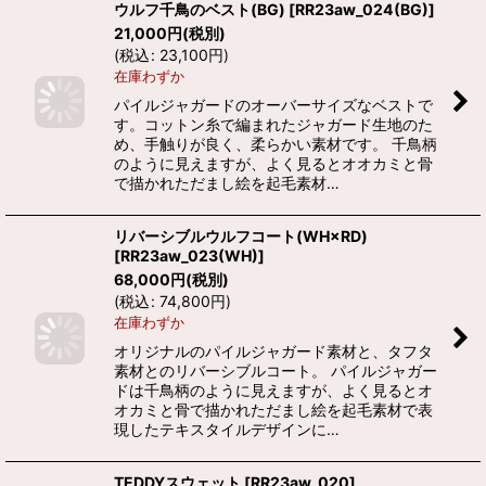
ウルフ千鳥のベスト(BG)
[
RR23aw_024(BG)
]
21,000
円
(税別)
(
税込
:
23,100
円
)
在庫わずか
パイルジャガードのオーバーサイズなベストで
す。コットン糸で編まれたジャガード生地のた
め、手触りが良く、柔らかい素材です。 千鳥柄
のように見えますが、よく見るとオオカミと骨
で描かれただまし絵を起毛素材…
リバーシブルウルフコート(WH×RD)
[
RR23aw_023(WH)
]
68,000
円
(税別)
(
税込
:
74,800
円
)
在庫わずか
オリジナルのパイルジャガード素材と、タフタ
素材とのリバーシブルコート。 パイルジャガー
ドは千鳥柄のように見えますが、よく見るとオ
オカミと骨で描かれただまし絵を起毛素材で表
現したテキスタイルデザインに…
TEDDYスウェット
[
RR23aw_020
]