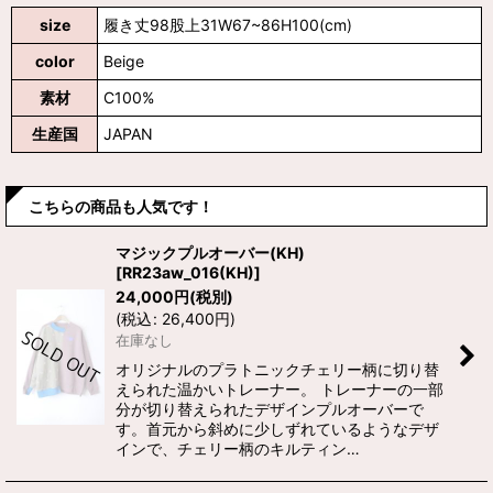
size
履き丈98股上31W67~86H100(cm)
color
Beige
素材
C100%
生産国
JAPAN
こちらの商品も人気です！
マジックプルオーバー(KH)
[
RR23aw_016(KH)
]
24,000
円
(税別)
(
税込
:
26,400
円
)
在庫なし
オリジナルのプラトニックチェリー柄に切り替
えられた温かいトレーナー。 トレーナーの一部
分が切り替えられたデザインプルオーバーで
す。首元から斜めに少しずれているようなデザ
インで、チェリー柄のキルティン…