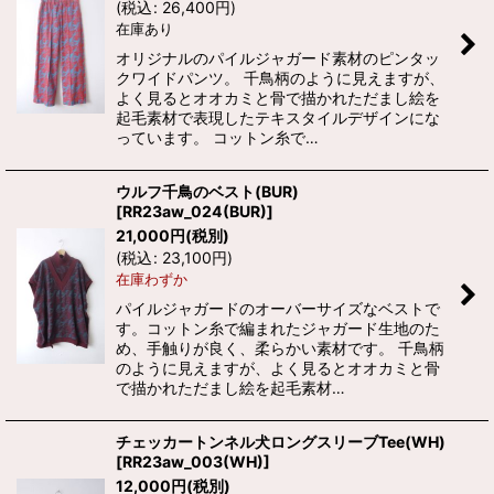
(
税込
:
26,400
円
)
在庫あり
オリジナルのパイルジャガード素材のピンタッ
クワイドパンツ。 千鳥柄のように見えますが、
よく見るとオオカミと骨で描かれただまし絵を
起毛素材で表現したテキスタイルデザインにな
っています。 コットン糸で…
ウルフ千鳥のベスト(BUR)
[
RR23aw_024(BUR)
]
21,000
円
(税別)
(
税込
:
23,100
円
)
在庫わずか
パイルジャガードのオーバーサイズなベストで
す。コットン糸で編まれたジャガード生地のた
め、手触りが良く、柔らかい素材です。 千鳥柄
のように見えますが、よく見るとオオカミと骨
で描かれただまし絵を起毛素材…
チェッカートンネル犬ロングスリーブTee(WH)
[
RR23aw_003(WH)
]
12,000
円
(税別)