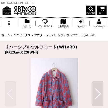
RBTXCO ONLINE SHOP
商品検索
カート
カテゴリ
COLLECTION
ご利用案内
ログイン
マイページ
ホーム
>
ユニセックス
>
アウター
>
リバーシブルウルフコート(WH×RD)
リバーシブルウルフコート(WH×RD)
[
RR23aw_023(WH)
]