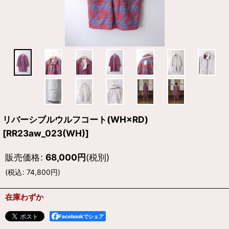
リバーシブルウルフコート(WH×RD)
[
RR23aw_023(WH)
]
販売価格
:
68,000
円
(税別)
(
税込
:
74,800
円
)
在庫わずか
Facebookでシェア