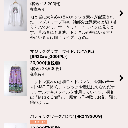
(
税込
:
13,200
円
)
在庫あり
袖と裾に大きめの目のメッシュ素材が配置され
たロングスリーブTee。袖部分は異素材と切り替
えられており、すっきりとしたラインに見えま
す。重ね着にも最適。トンネルの中にいる犬と
外にいる犬は同じサイズ。なの…
マジックグラフ ワイドパンツ(PL)
[
RR23aw_009(PL)
]
26,000
円
(税別)
(
税込
:
28,600
円
)
在庫あり
コットン素材の総柄ワイドパンツ。今期のテー
マ[IMAGIC]から、マジックや魔法にちなんだオ
リジナルテキスタイルを使用しています。柄名
は「Magic Graff」。 魔女っ子や歌うお花、騙し
絵のよう…
バティックワークパンツ
[
RR24SS009
]
23,000
円
(税別)