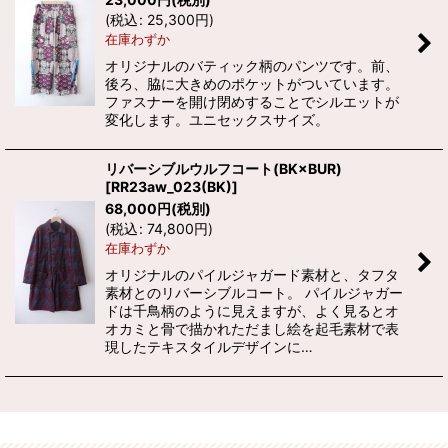
(
税込
:
25,300
円
)
在庫わずか
オリジナルのバティック柄のパンツです。前、
後ろ、脇に大きめのポケットがついています。
ファスナーを開け閉めすることでシルエットが
変化します。ユニセックスサイズ。
リバーシブルウルフコート(BK×BUR)
[
RR23aw_023(BK)
]
68,000
円
(税別)
(
税込
:
74,800
円
)
在庫わずか
オリジナルのパイルジャガード素材と、タフタ
素材とのリバーシブルコート。 パイルジャガー
ドは千鳥柄のように見えますが、よく見るとオ
オカミと骨で描かれただまし絵を起毛素材で表
現したテキスタイルデザインに…