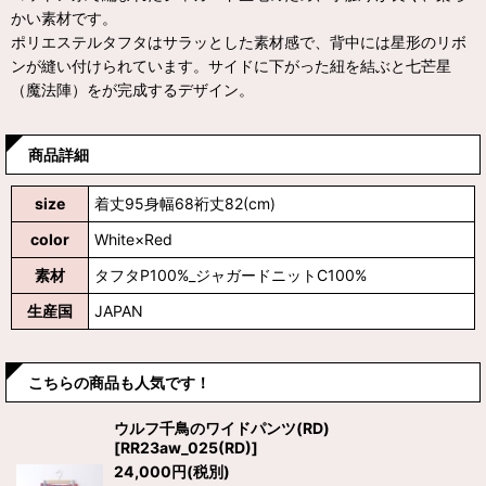
かい素材です。
ポリエステルタフタはサラッとした素材感で、背中には星形のリボ
ンが縫い付けられています。サイドに下がった紐を結ぶと七芒星
（魔法陣）をが完成するデザイン。
商品詳細
size
着丈95身幅68裄丈82(cm)
color
White×Red
素材
タフタP100%_ジャガードニットC100%
生産国
JAPAN
こちらの商品も人気です！
ウルフ千鳥のワイドパンツ(RD)
[
RR23aw_025(RD)
]
24,000
円
(税別)