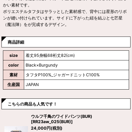
かい素材です。
ポリエステルタフタはサラッとした素材感で、背中には星形のリボ
ンが縫い付けられています。サイドに下がった紐を結ぶと七芒星
（魔法陣）をが完成するデザイン。
商品詳細
size
着丈95身幅68裄丈82(cm)
color
Black×Burgundy
素材
タフタP100%_ジャガードニットC100%
生産国
JAPAN
こちらの商品も人気です！
ウルフ千鳥のワイドパンツ(BUR)
[
RR23aw_025(BUR)
]
24,000
円
(税別)