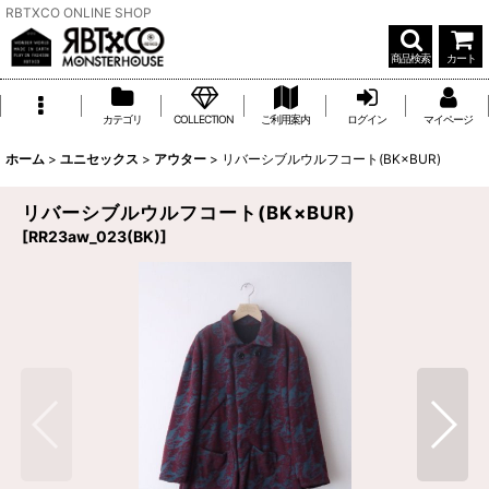
RBTXCO ONLINE SHOP
商品検索
カート
カテゴリ
COLLECTION
ご利用案内
ログイン
マイページ
ホーム
>
ユニセックス
>
アウター
>
リバーシブルウルフコート(BK×BUR)
リバーシブルウルフコート(BK×BUR)
[
RR23aw_023(BK)
]