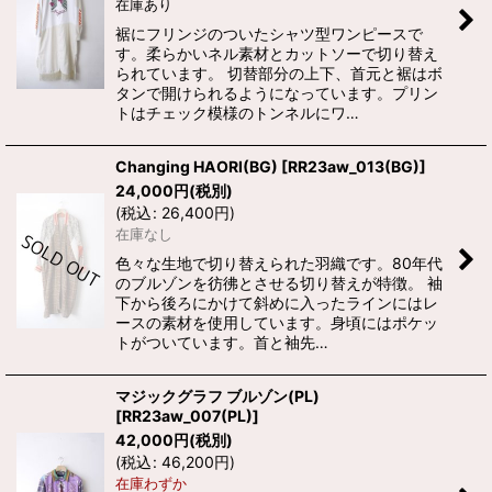
在庫あり
裾にフリンジのついたシャツ型ワンピースで
す。柔らかいネル素材とカットソーで切り替え
られています。 切替部分の上下、首元と裾はボ
タンで開けられるようになっています。プリン
トはチェック模様のトンネルにワ…
Changing HAORI(BG)
[
RR23aw_013(BG)
]
24,000
円
(税別)
(
税込
:
26,400
円
)
在庫なし
色々な生地で切り替えられた羽織です。80年代
のブルゾンを彷彿とさせる切り替えが特徴。 袖
下から後ろにかけて斜めに入ったラインにはレ
ースの素材を使用しています。身頃にはポケッ
トがついています。首と袖先…
マジックグラフ ブルゾン(PL)
[
RR23aw_007(PL)
]
42,000
円
(税別)
(
税込
:
46,200
円
)
在庫わずか