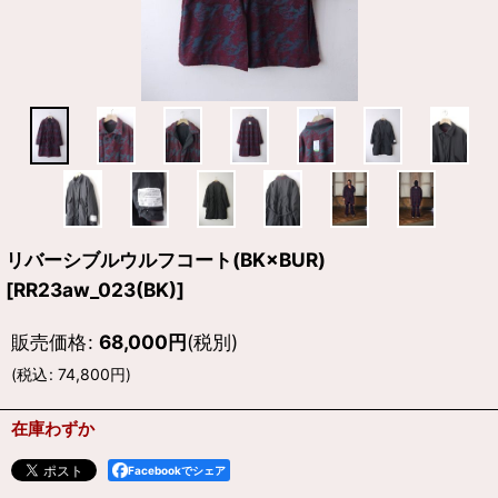
リバーシブルウルフコート(BK×BUR)
[
RR23aw_023(BK)
]
販売価格
:
68,000
円
(税別)
(
税込
:
74,800
円
)
在庫わずか
Facebookでシェア