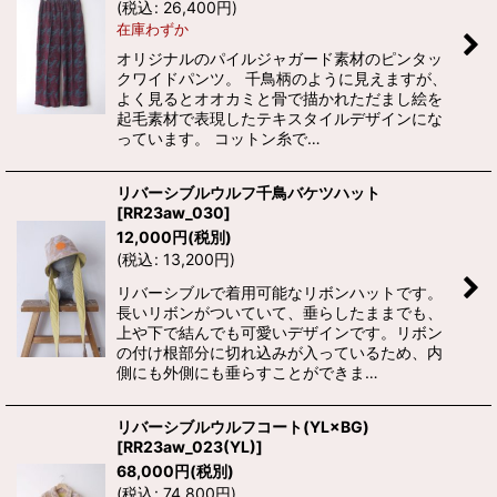
(
税込
:
26,400
円
)
在庫わずか
オリジナルのパイルジャガード素材のピンタッ
クワイドパンツ。 千鳥柄のように見えますが、
よく見るとオオカミと骨で描かれただまし絵を
起毛素材で表現したテキスタイルデザインにな
っています。 コットン糸で…
リバーシブルウルフ千鳥バケツハット
[
RR23aw_030
]
12,000
円
(税別)
(
税込
:
13,200
円
)
リバーシブルで着用可能なリボンハットです。
長いリボンがついていて、垂らしたままでも、
上や下で結んでも可愛いデザインです。リボン
の付け根部分に切れ込みが入っているため、内
側にも外側にも垂らすことができま…
リバーシブルウルフコート(YL×BG)
[
RR23aw_023(YL)
]
68,000
円
(税別)
(
税込
:
74,800
円
)