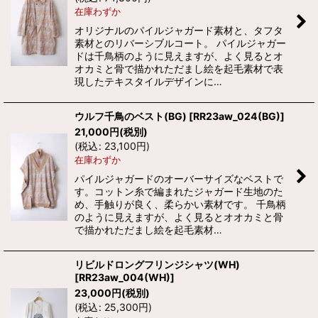
在庫わずか
オリジナルのパイルジャガード素材と、タフタ
素材とのリバーシブルコート。 パイルジャガー
ドは千鳥柄のように見えますが、よく見るとオ
オカミと骨で描かれただまし絵を起毛素材で表
現したテキスタイルデザインに…
ウルフ千鳥のベスト(BG)
[
RR23aw_024(BG)
]
21,000
円
(税別)
(
税込
:
23,100
円
)
在庫わずか
パイルジャガードのオーバーサイズなベストで
す。コットン糸で編まれたジャガード生地のた
め、手触りが良く、柔らかい素材です。 千鳥柄
のように見えますが、よく見るとオオカミと骨
で描かれただまし絵を起毛素材…
リビルドロングフリンジシャツ(WH)
[
RR23aw_004(WH)
]
23,000
円
(税別)
(
税込
:
25,300
円
)