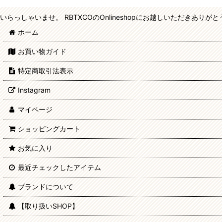
pielpie(レッグウェア) (全商品)
いらっしゃいませ。 RBTXCOのOnlineshopにお越しいただきあり
ソックス
ホーム
タイツ
お買い物ガイド
特定商取引法表示
レギンス
Instagram
マイページ
ショッピングカート
お気に入り
最近チェックしたアイテム
ブランドについて
【取り扱いSHOP】