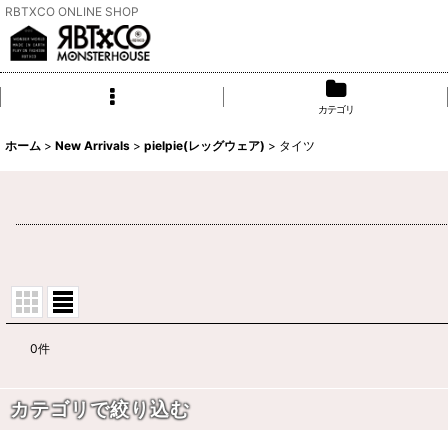
RBTXCO ONLINE SHOP
カテゴリ
ホーム
>
New Arrivals
>
pielpie(レッグウェア)
>
タイツ
0
件
表示数
:
カテゴリで絞り込む
並び順
: