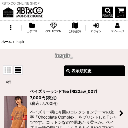
RBTXCO ONLINE SHOP
商品検索
カート
カテゴリ
COLLECTION
ご利用案内
ログイン
マイページ
ホーム
>
inspir_
inspir_
表示順変更
閉じる
4
件
表示数
:
ペイズリーランドTee
[
RI22aw_007
]
7,000
円
(税別)
並び順
:
(
税込
:
7,700
円
)
ペイズリー柄に今回のコレクションテーマの文
字「Chocolate Complex」をプリントしたTシャ
絞り込む
ツです。コットンなので肌あたり柔らか。ペイ
ズリー柄の中には、よく見るとイヌやクマやウ