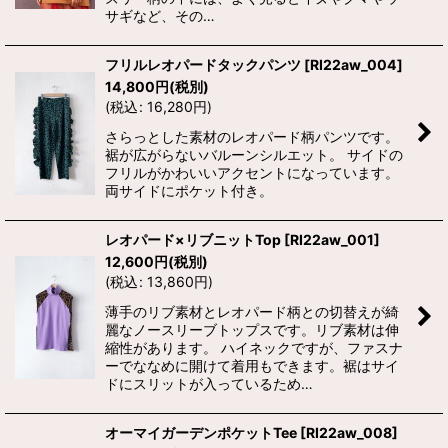
サギなど、その…
フリルレオパードタックパンツ
[
RI22aw_004
]
14,800
円
(税別)
(
税込
:
16,280
円
)
さらっとした素材のレオパード柄パンツです。
裾が広がらないバルーンシルエット。 サイドの
フリルがかわいいアクセントになっています。
両サイドにポケット付き。
レオパード×リブニットTop
[
RI22aw_001
]
12,600
円
(税別)
(
税込
:
13,860
円
)
薄手のリブ素材とレオパード柄との切替えが綺
麗なノースリーブトップスです。リブ素材は伸
縮性があります。 ハイネックですが、ファスナ
ーでななめに開けて着用もできます。裾はサイ
ドにスリットが入っているため…
オーマイガーデンポケットTee
[
RI22aw_008
]