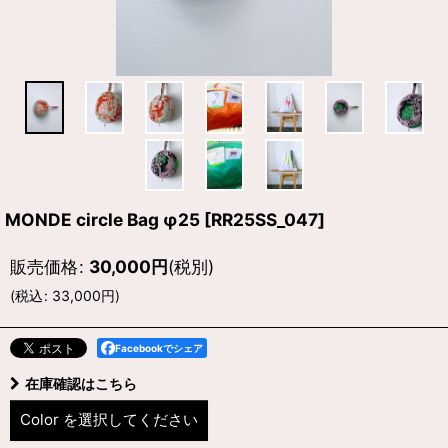
MONDE circle Bag φ25
[
RR25SS_047
]
販売価格
:
30,000
円
(税別)
(
税込
:
33,000
円
)
Facebookでシェア
在庫確認はこちら
Color
を選択してください