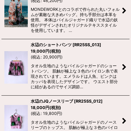
(
税込
:
46,200
円
)
MONDEWORKとのコラボで作られた丸いフォル
ムが素敵な大きめバッグ。持ち手部分は本革を
使用。 本体はパイルジャガード織りで水辺の妖
怪がデザインされたオリジナルテキススタイル
を使用しています。 …
水辺のショートパンツ
[
RR25SS_013
]
19,000
円
(税別)
(
税込
:
20,900
円
)
タオル生地のようなパイルジャガードのショー
トパンツ。 肌触が極上な３色のパイロン糸で表
現されています。エメラルドは人魚、ピンクは
カッパを表現したデザインです。 ウエスト部分
に紐があるのでサイズ調節…
水辺のJQノースリーブ
[
RR25SS_012
]
18,000
円
(税別)
(
税込
:
19,800
円
)
タオル生地のようなパイルジャガードのノース
リーブのトップス。 肌触が極上な３色のパイロ