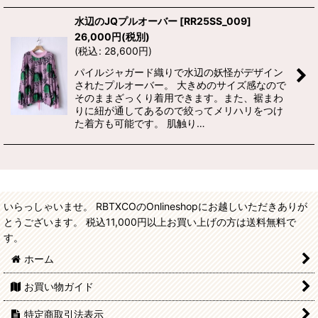
水辺のJQプルオーバー
[
RR25SS_009
]
26,000
円
(税別)
(
税込
:
28,600
円
)
パイルジャガード織りで水辺の妖怪がデザイン
されたプルオーバー。 大きめのサイズ感なので
そのままざっくり着用できます。また、裾まわ
りに紐が通してあるので絞ってメリハリをつけ
た着方も可能です。 肌触り…
いらっしゃいませ。 RBTXCOのOnlineshopにお越しいただきありが
とうございます。 税込11,000円以上お買い上げの方は送料無料で
す。
ホーム
お買い物ガイド
特定商取引法表示