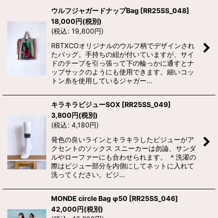
ウルフジャガードナップBag
[
RR25SS_048
]
18,000
円
(税別)
(
税込
:
19,800
円
)
RBTXCOオリジナルのウルフ柄でデザインされ
たバッグ。手持ちの紐が付いていますが、サイ
ドのテープを引っ張って下の輪っかに通すとナ
ップサックのようにも使用できます。細いコッ
トン糸を使用しているジャガー…
キラキラビジューSOX
[
RR25SS_049
]
3,800
円
(税別)
(
税込
:
4,180
円
)
発色の良いラインとキラキラしたビジューがア
クセントのソックス スニーカーは勿論、サンダ
ルやローファーにも合わせられます。 ＊洗濯の
際はビジュー部分を内側にしてネットに入れて
洗ってください。ビジ…
MONDE circle Bag φ50
[
RR25SS_046
]
42,000
円
(税別)