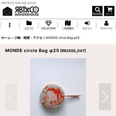
RBTXCO ONLINE SHOP
商品検索
カート
カテゴリ
COLLECTION
ご利用案内
ログイン
マイページ
ホーム
>
小物・雑貨・アクセ
>
MONDE circle Bag φ25
MONDE circle Bag φ25
[
RR25SS_047
]