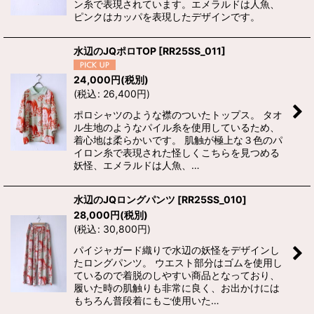
ン糸で表現されています。エメラルドは人魚、
ピンクはカッパを表現したデザインです。
水辺のJQポロTOP
[
RR25SS_011
]
24,000
円
(税別)
(
税込
:
26,400
円
)
ポロシャツのような襟のついたトップス。 タオ
ル生地のようなパイル糸を使用しているため、
着心地は柔らかいです。 肌触が極上な３色のパ
イロン糸で表現された怪しくこちらを見つめる
妖怪、エメラルドは人魚、…
水辺のJQロングパンツ
[
RR25SS_010
]
28,000
円
(税別)
(
税込
:
30,800
円
)
パイジャガード織りで水辺の妖怪をデザインし
たロングパンツ。 ウエスト部分はゴムを使用し
ているので着脱のしやすい商品となっており、
履いた時の肌触りも非常に良く、お出かけには
もちろん普段着にもご使用いた…