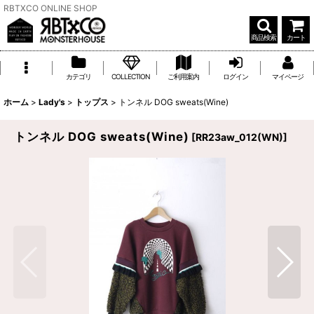
RBTXCO ONLINE SHOP
商品検索
カート
カテゴリ
COLLECTION
ご利用案内
ログイン
マイページ
ホーム
>
Lady's
>
トップス
>
トンネル DOG sweats(Wine)
トンネル DOG sweats(Wine)
[
RR23aw_012(WN)
]