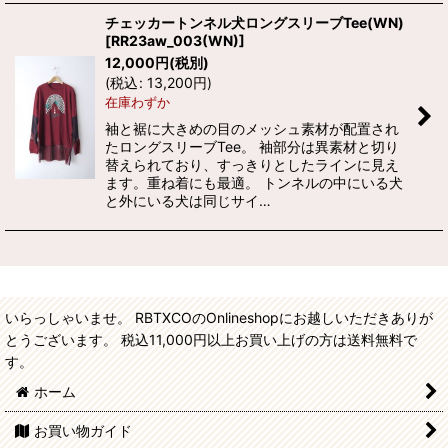
チェッカートンネル犬ロングスリーブTee(WN)
[
RR23aw_003(WN)
]
12,000
円
(税別)
(
税込
:
13,200
円
)
在庫わずか
袖と裾に大きめの目のメッシュ素材が配置され
たロングスリーブTee。 袖部分は異素材と切り
替えられており、すっきりとしたラインに見え
ます。重ね着にも最適。 トンネルの中にいる犬
と外にいる犬は同じサイ…
いらっしゃいませ。 RBTXCOのOnlineshopにお越しいただきありが
とうございます。 税込11,000円以上お買い上げの方は送料無料で
す。
ホーム
お買い物ガイド