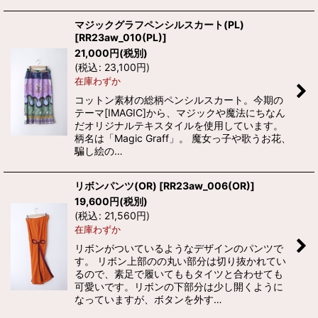
マジックグラフペンシルスカート(PL)
[
RR23aw_010(PL)
]
21,000
円
(税別)
(
税込
:
23,100
円
)
在庫わずか
コットン素材の総柄ペンシルスカート。今期の
テーマ[IMAGIC]から、マジックや魔法にちなん
だオリジナルテキスタイルを使用しています。
柄名は「Magic Graff」。 魔女っ子や歌うお花、
騙し絵の…
リボンパンツ(OR)
[
RR23aw_006(OR)
]
19,600
円
(税別)
(
税込
:
21,560
円
)
在庫わずか
リボンがついているようなデザインのパンツで
す。 リボン上部のの丸い部分は切り抜かれてい
るので、素足で履いてももタイツと合わせても
可愛いです。リボンの下部分は少し開くように
なっていますが、ボタンを外す…