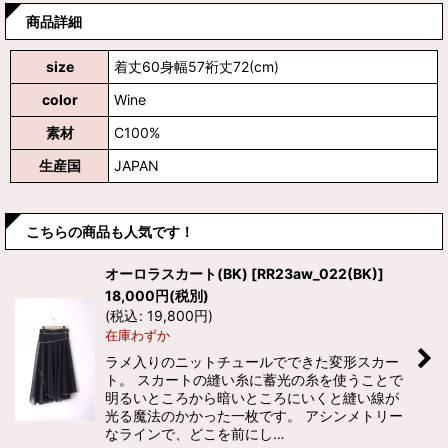
商品詳細
size
着丈60身幅57裄丈72(cm)
color
Wine
素材
C100%
生産国
JAPAN
こちらの商品も人気です！
オーロラスカート(BK)
[
RR23aw_022(BK)
]
18,000
円
(税別)
(
税込
:
19,800
円
)
在庫わずか
ラメ入りのニットチュールでできた変形スカー
ト。 スカートの縫い糸に蓄光の糸を使うことで
明るいところから暗いところにいくと縫い線が
光る魔法のかかった一枚です。 アシンメトリー
なラインで、どこを前にし…