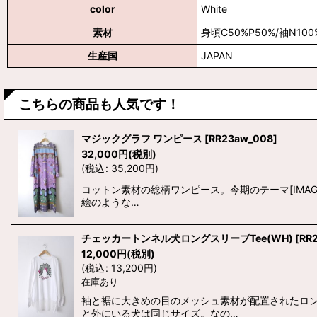
color
White
素材
身頃C50%P50%/袖N100
生産国
JAPAN
こちらの商品も人気です！
マジックグラフ ワンピース
[
RR23aw_008
]
32,000
円
(税別)
(
税込
:
35,200
円
)
コットン素材の総柄ワンピース。今期のテーマ[IMAG
絵のような…
チェッカートンネル犬ロングスリーブTee(WH)
[
RR
12,000
円
(税別)
(
税込
:
13,200
円
)
在庫あり
袖と裾に大きめの目のメッシュ素材が配置されたロン
と外にいる犬は同じサイズ。なの…