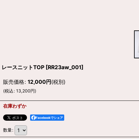
レースニットTOP
[
RR23aw_001
]
販売価格
:
12,000
円
(税別)
(
税込
:
13,200
円
)
在庫わずか
Facebookでシェア
数量
: