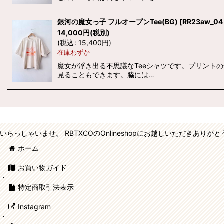
銀河の魔女っ子 フルオープンTee(BG)
[
RR23aw_04
14,000
円
(税別)
(
税込
:
15,400
円
)
在庫わずか
魔女が浮き出る不思議なTeeシャツです。プリント
見ることもできます。脇には…
いらっしゃいませ。 RBTXCOのOnlineshopにお越しいただきあり
ホーム
お買い物ガイド
特定商取引法表示
Instagram