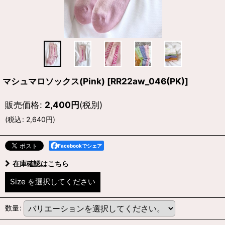
マシュマロソックス(Pink)
[
RR22aw_046(PK)
]
販売価格
:
2,400
円
(税別)
(
税込
:
2,640
円
)
Facebookでシェア
在庫確認はこちら
Size
を選択してください
数量
: