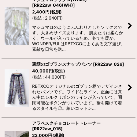
[
RR22aw_046(WH)
]
2,400
円
(税別)
(
税込
:
2,640
円
)
マシュマロのようにふんわりとしたソックスで
す。大きめサイズあります。 肌あたりは柔らか
く、ウールが入っているため、冬でも暖か。
WONDER/FULはRBTXCOによくある文字遊び。
素敵な日常を送…
寓話のゴブランスナップパンツ
[
RR22aw_026
]
40,000
円
(税別)
(
税込
:
44,000
円
)
RBTXCOオリジナルのゴブラン柄でデザインさ
れたパンツです。ワイドなライン、正面には真
ん中にシルクリボンのラインが入っていて、開
閉可能なボタンがついています。裾を開けて着
るスタイルも◎。細いコットン…
アラベスクチョコレートトレーナー
[
RR22aw_015
]
23,000
円
(税別)