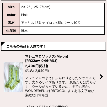
size
23-25、25-27(cm)
color
Pink
素材
アクリル45% ナイロン45% ウール10%
生産国
日本
こちらの商品も人気です！
マシュマロソックス(Melon)
[
RR22aw_046(ML)
]
2,400
円
(税別)
(
税込
:
2,640
円
)
マシュマロのようにふんわりとしたソックスで
す。大きめサイズあります。 肌あたりは柔らか
く、ウールが入っているため、冬でも暖か。
WONDER/FULはRBTXCOによくある文字遊び。
素敵な日常を送…
マシュマロソックス(White)