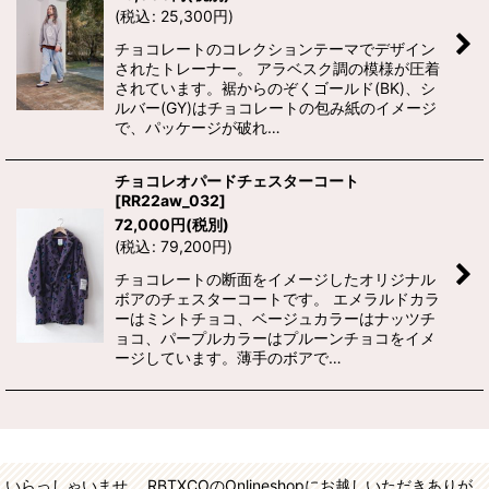
(
税込
:
25,300
円
)
チョコレートのコレクションテーマでデザイン
されたトレーナー。 アラベスク調の模様が圧着
されています。裾からのぞくゴールド(BK)、シ
ルバー(GY)はチョコレートの包み紙のイメージ
で、パッケージが破れ…
チョコレオパードチェスターコート
[
RR22aw_032
]
72,000
円
(税別)
(
税込
:
79,200
円
)
チョコレートの断面をイメージしたオリジナル
ボアのチェスターコートです。 エメラルドカラ
ーはミントチョコ、ベージュカラーはナッツチ
ョコ、パープルカラーはプルーンチョコをイメ
ージしています。薄手のボアで…
いらっしゃいませ。 RBTXCOのOnlineshopにお越しいただきありが