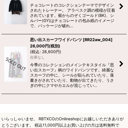
チョコレートのコレクションテーマでデザイン
されたトレーナー。 アラベスク調の模様が圧着
されています。裾からのぞくゴールド(BK)、シ
ルバー(GY)はチョコレートの包み紙のイメージ
で、パッケージが破れ…
思い出スカーフワイドパンツ
[
RR22aw_004
]
26,000
円
(税別)
(
税込
:
28,600
円
)
在庫なし
今季のコレクションのメインテキスタイル『思
い出スカーフ』柄のワイドパンツです。綺麗な
スカーフの中に、シールが貼られていたり、落
書きがされていたり、動物が出てきたり、うさ
ぎの中にクマやカエルが混じってい…
いらっしゃいませ。 RBTXCOのOnlineshopにお越しいただきありが
とうございます。 税込11,000円以上お買い上げの方は送料無料で