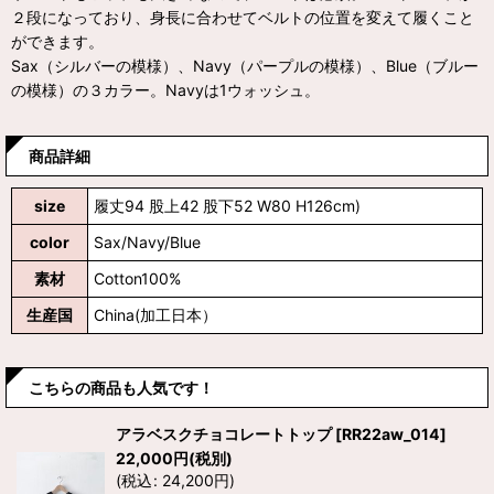
２段になっており、身長に合わせてベルトの位置を変えて履くこと
ができます。
Sax（シルバーの模様）、Navy（パープルの模様）、Blue（ブルー
の模様）の３カラー。Navyは1ウォッシュ。
商品詳細
size
履丈94 股上42 股下52 W80 H126cm)
color
Sax/Navy/Blue
素材
Cotton100%
生産国
China(加工日本）
こちらの商品も人気です！
アラベスクチョコレートトップ
[
RR22aw_014
]
22,000
円
(税別)
(
税込
:
24,200
円
)