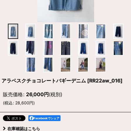
アラベスクチョコレートバギーデニム
[
RR22aw_016
]
販売価格
:
26,000
円
(税別)
(
税込
:
28,600
円
)
Facebookでシェア
在庫確認はこちら