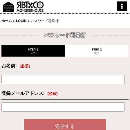
ホーム
>
LOGIN
>
パスワード再発行
パスワード再発行
STEP 1
STEP 2
入力
完了
お名前
:
[
必須
]
登録メールアドレス
:
[
必須
]
送信する