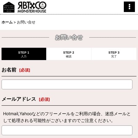
ホーム
>
お問い合せ
お問い合せ
STEP 1
STEP 2
STEP 3
入力
確認
完了
お名前
[
必須
]
メールアドレス
[
必須
]
Hotmail,Yahooなどのフリーメールをご利用の場合、迷惑メールと
して処理される可能性がございますのでご注意ください。