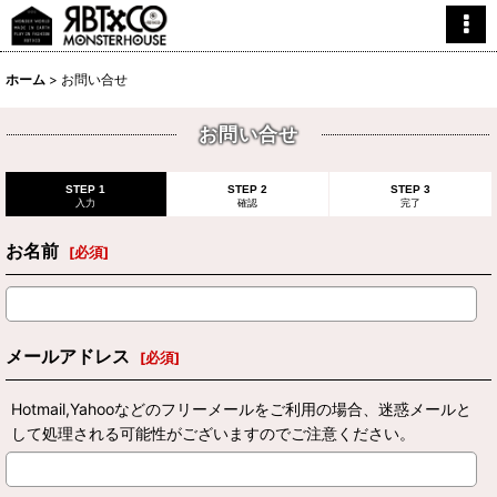
ホーム
>
お問い合せ
お問い合せ
STEP 1
STEP 2
STEP 3
入力
確認
完了
お名前
[
必須
]
メールアドレス
[
必須
]
Hotmail,Yahooなどのフリーメールをご利用の場合、迷惑メールと
して処理される可能性がございますのでご注意ください。