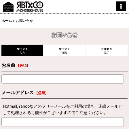
ホーム
>
お問い合せ
お問い合せ
STEP 1
STEP 2
STEP 3
入力
確認
完了
お名前
[
必須
]
メールアドレス
[
必須
]
Hotmail,Yahooなどのフリーメールをご利用の場合、迷惑メールと
して処理される可能性がございますのでご注意ください。