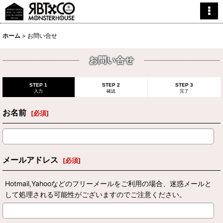
ホーム
>
お問い合せ
お問い合せ
STEP 1
STEP 2
STEP 3
入力
確認
完了
お名前
[
必須
]
メールアドレス
[
必須
]
Hotmail,Yahooなどのフリーメールをご利用の場合、迷惑メールと
して処理される可能性がございますのでご注意ください。