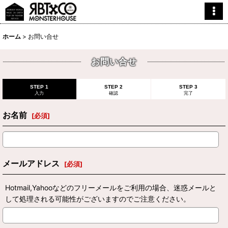
ホーム
>
お問い合せ
お問い合せ
STEP 1
STEP 2
STEP 3
入力
確認
完了
お名前
[
必須
]
メールアドレス
[
必須
]
Hotmail,Yahooなどのフリーメールをご利用の場合、迷惑メールと
して処理される可能性がございますのでご注意ください。